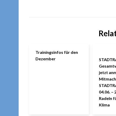
Rela
Trainingsinfos für den
Dezember
STADTR
Gesamtve
jetzt an
Mitmach
STADTR
04.06. – 
Radeln f
Klima