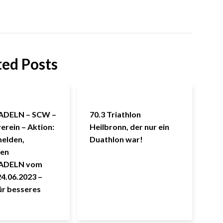
ted Posts
ADELN – SCW –
70.3 Triathlon
rein – Aktion:
Heilbronn, der nur ein
melden,
Duathlon war!
en
ADELN vom
24.06.2023 –
ür besseres