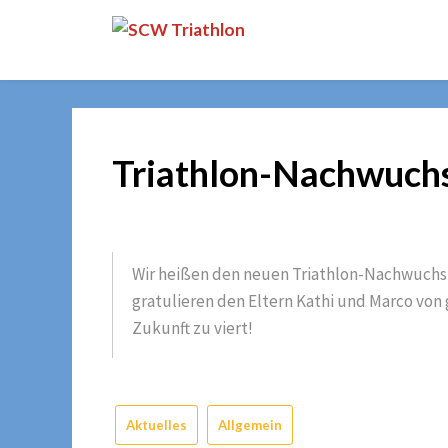
Skip
SCW
to
Triathlon
content
Triathlon-Nachwuchs
Wir heißen den neuen Triathlon-Nachwuchs
gratulieren den Eltern Kathi und Marco von 
Zukunft zu viert!
Aktuelles
Allgemein