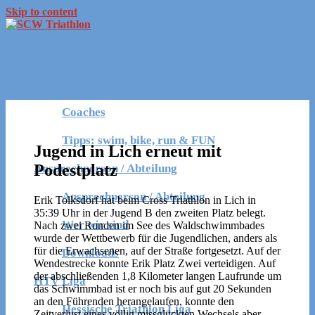
Skip to content
Swim,
SCW
Training
Bike,
Triathlon
Run =
Training
Fun
Coaches
Tipps: swim, bike, run & FUN
Jugend in Lich erneut mit
Podestplatz
Ansprechperson / Abteilung
Ansprechperson / Abteilung
Erik Tolksdorf hat beim Cross Triathlon in Lich in
35:39 Uhr in der Jugend B den zweiten Platz belegt.
Wer wir sind
Nach zwei Runden im See des Waldschwimmbades
wurde der Wettbewerb für die Jugendlichen, anders als
für die Erwachsenen, auf der Straße fortgesetzt. Auf der
Downloads
Wendestrecke konnte Erik Platz Zwei verteidigen. Auf
der abschließenden 1,8 Kilometer langen Laufrunde um
HTV Liga
das Schwimmbad ist er noch bis auf gut 20 Sekunden
an den Führenden herangelaufen, konnte den
Hessische Triathlon Liga
Zeitverlust eines völlig missglückten Wechsels aber