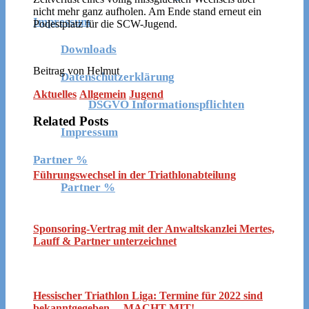
nicht mehr ganz aufholen. Am Ende stand erneut ein
Impressum
Podestplatz für die SCW-Jugend.
Downloads
Beitrag von Helmut
Datenschutzerklärung
Aktuelles
Allgemein
Jugend
DSGVO Informationspflichten
Related Posts
Impressum
Partner %
Führungswechsel in der Triathlonabteilung
Partner %
Sponsoring-Vertrag mit der Anwaltskanzlei Mertes,
Lauff & Partner unterzeichnet
Hessischer Triathlon Liga: Termine für 2022 sind
bekanntgegeben… MACHT MIT!