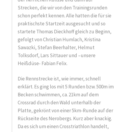
Strecken, die wir von den Trainingsrunden
schon perfekt kennen. Alle hatten die für sie
praktischste Startzeit ausgesucht und so
startete Thomas Dieckhoff gleich zu Beginn,
gefolgt von Christian Humlach, Kristina
Sawazki, Stefan Beerhalter, Helmut
Tolksdorf, Lars Sittauer und –unsere
Heißdüse- Fabian Felix.
Die Rennstrecke ist, wie immer, schnell
erklärt. Es ging los mit 5 Runden bzw. 500m im
Becken schwimmen, ca. 21km auf dem
Crossrad durch den Wald unterhalb der
Platte, gekrönt von einer 5km-Runde auf der
Rückseite des Nerobergs. Kurz aber knackig.
Da es sich um einen Crosstriathlon handelt,