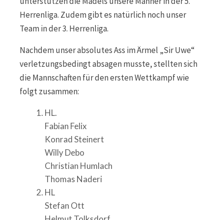
unterstützen die Mädels unsere Männer in der 5.
Herrenliga. Zudem gibt es natürlich noch unser
Team in der 3. Herrenliga.
Nachdem unser absolutes Ass im Ärmel „Sir Uwe“
verletzungsbedingt absagen musste, stellten sich
die Mannschaften für den ersten Wettkampf wie
folgt zusammen:
HL.
Fabian Felix
Konrad Steinert
Willy Debo
Christian Humlach
Thomas Naderi
HL
Stefan Ott
Helmut Tolksdorf