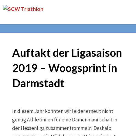
Skip
SCW
to
Triathlon
content
Auftakt der Ligasaison
2019 – Woogsprint in
Darmstadt
In diesem Jahr konnten wir leider erneut nicht
genug Athletinnen für eine Damenmannschaft in
der Hessenliga zusammentrommeln. Deshalb