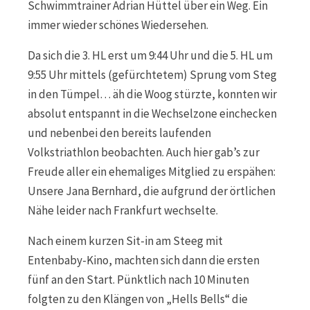
Schwimmtrainer Adrian Hüttel über ein Weg. Ein
immer wieder schönes Wiedersehen.
Da sich die 3. HL erst um 9:44 Uhr und die 5. HL um
9:55 Uhr mittels (gefürchtetem) Sprung vom Steg
in den Tümpel… äh die Woog stürzte, konnten wir
absolut entspannt in die Wechselzone einchecken
und nebenbei den bereits laufenden
Volkstriathlon beobachten. Auch hier gab’s zur
Freude aller ein ehemaliges Mitglied zu erspähen:
Unsere Jana Bernhard, die aufgrund der örtlichen
Nähe leider nach Frankfurt wechselte.
Nach einem kurzen Sit-in am Steeg mit
Entenbaby-Kino, machten sich dann die ersten
fünf an den Start. Pünktlich nach 10 Minuten
folgten zu den Klängen von „Hells Bells“ die