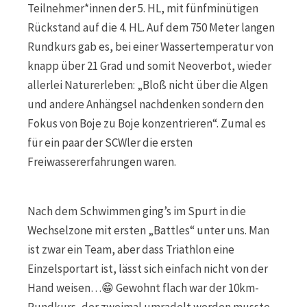
Teilnehmer*innen der 5. HL, mit fünfminütigen
Rückstand auf die 4. HL. Auf dem 750 Meter langen
Rundkurs gab es, bei einer Wassertemperatur von
knapp über 21 Grad und somit Neoverbot, wieder
allerlei Naturerleben: „Bloß nicht über die Algen
und andere Anhängsel nachdenken sondern den
Fokus von Boje zu Boje konzentrieren“. Zumal es
für ein paar der SCWler die ersten
Freiwassererfahrungen waren.
Nach dem Schwimmen ging’s im Spurt in die
Wechselzone mit ersten „Battles“ unter uns. Man
ist zwar ein Team, aber dass Triathlon eine
Einzelsportart ist, lässt sich einfach nicht von der
Hand weisen…😁 Gewohnt flach war der 10km-
Rundkurs, der zweimal umradelt werden musste.