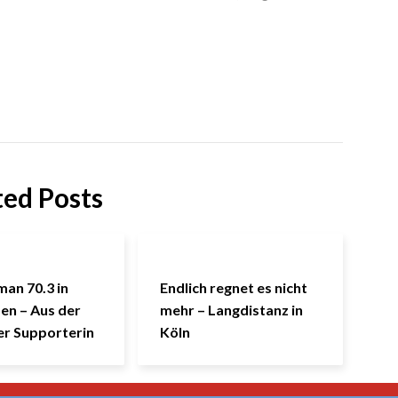
ted Posts
man 70.3 in
Endlich regnet es nicht
en – Aus der
mehr – Langdistanz in
ner Supporterin
Köln