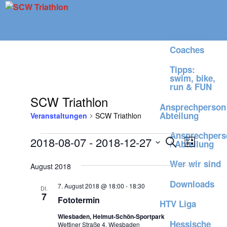
Skip
Training
to
SCW
Swim,
Training
content
Bike,
Triathlon
Run =
Coaches
Fun
Tipps:
swim, bike,
run & FUN
SCW Triathlon
Ansprechperson 
Abteilung
Veranstaltungen
SCW Triathlon
Ansprechpers
Veranstaltungen
Veranstaltung
Veransta
2018-08-07
 - 
2018-12-27
Suche
/ Abteilung
Liste
Ansichte
Suche
Datum
Wer wir sind
Navigati
August 2018
und
wählen.
Ansichten,
Downloads
7. August 2018 @ 18:00
-
18:30
DI.
7
Navigation
Fototermin
HTV Liga
Wiesbaden, Helmut-Schön-Sportpark
Hessische
Wettiner Straße 4, Wiesbaden