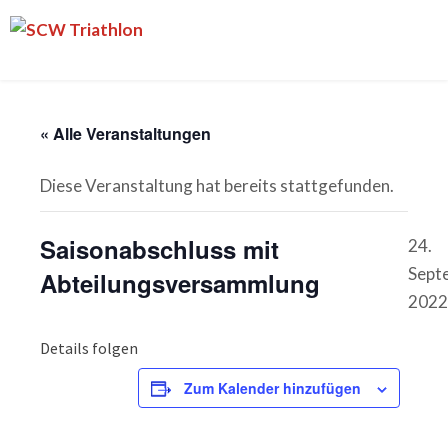
Skip
SCW
to
Triathlon
content
« Alle Veranstaltungen
Diese Veranstaltung hat bereits stattgefunden.
Saisonabschluss mit
24.
Sept
Abteilungsversammlung
2022
Details folgen
Zum Kalender hinzufügen