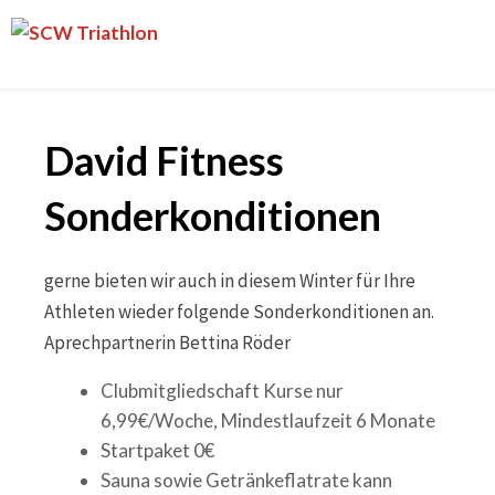
Skip
SCW
to
Triathlon
content
David Fitness
Sonderkonditionen
gerne bieten wir auch in diesem Winter für Ihre
Athleten wieder folgende Sonderkonditionen an.
Aprechpartnerin Bettina Röder
Clubmitgliedschaft Kurse nur
6,99€/Woche, Mindestlaufzeit 6 Monate
Startpaket 0€
Sauna sowie Getränkeflatrate kann